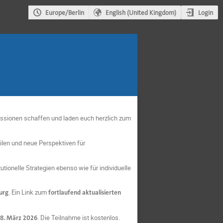
Login
Europe/Berlin
English (United Kingdom)
sionen schaffen und laden euch herzlich zum
ilen und neue Perspektiven für
utionelle Strategien ebenso wie für individuelle
urg
. Ein Link zum
fortlaufend aktualisierten
 8. März 2026
. Die Teilnahme ist kostenlos.