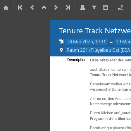
Tenure-Track-Netzwe
18 Mar 2026, 13:15
→
19 Mar
Raum 221 (Flügelbau Ost (ESA 
Liebe Mitglieder des Te
Description
auch 2026 möchten wir 
Tenure-Track-Netzwerkt
Gemeinsam wollen wir ak
wissenschaftliche Karri
Ziel ist es, den Austausc
Karrierewege mitzunehm
Durch Klicken auf „Anrei
Programm steht über d
Damit wir gut planen kön