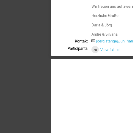
Wir freuen uns auf zwei
Herzliche Grüße
Daria & Jörg
André & Silvana
Kontakt
joerg.stange@uni-ha
Participants
78
View full list