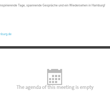
 inspirierende Tage, spannende Gespräche und ein Wiedersehen in Hamburg!
mburg.de
The agenda of this meeting is empty