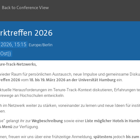
Back to Conference View
rktreffen 2026
 2026, 15:15
Europe/Berlin
Ost))
nure-Track-Netzwerks,
wieder Raum für persönlichen Austausch, neue Impulse und gemeinsame Diskus
reffen 2026
vom
18. bis 19. März 2026 an der Universität Hamburg
ein.
tuelle Herausforderungen im Tenure-Track-Kontext diskutieren, Erfahrungen te
erewege an Hochschulen entwickeln.
h im Netzwerk weiter zu stärken, voneinander zu lernen und neue Ideen für instit
en.
se“ gelangt ihr zur
Wegbeschreibung
sowie einer
Liste möglicher Hotels in Hamb
as Menü
zur Verfügung.
nen, freuen wir uns über eine frühzeitige Anmeldung,
spätestens
jedoch
bis zum