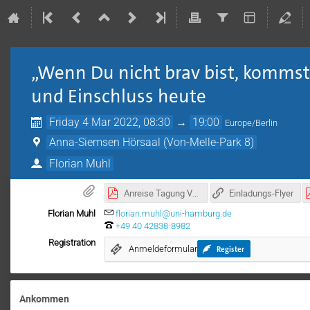
„Wenn Du nicht brav bist, kommst
und Einschluss heute
Friday 4 Mar 2022, 08:30
→
19:00
Europe/Berlin
Anna-Siemsen Hörsaal (Von-Melle-Park 8)
Florian Muhl
Anreise Tagung Von-Melle-Park 8_.pdf
Einladungs-Flyer
Florian Muhl
florian.muhl@uni-hamburg.de
+49 40 42838-8982
Registration
Register
Anmeldeformular
Ankommen