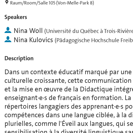
Raum/Room/Salle 105 (Von-Melle-Park 8)
Speakers
Nina Woll
(
Université du Québec à Trois-Rivièr
Nina Kulovics
(
Pädagogische Hochschule Frei
Description
Dans un contexte éducatif marqué par une d
culturelle croissante, cette communication 
et la mise en œuvre de la Didactique intégr
enseignant·e·s de français en formation. La 
répertoires langagiers des apprenant·e·s p
compétences dans une langue ciblée, à la d
plurielles, comme l'Éveil aux langues, qui s
sensibilisation à la diversité linguistique s