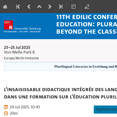
11th EDiLiC Confe
Education: Plura
beyond the clas
23–25 Jul 2025
Von-Melle-Park 8
Europe/Berlin timezone
Plurilingual Literacies in Erziehung und 
L’insaisissable Didactique intégrée des lan
dans une formation sur l’éducation pluri
24 Jul 2025, 10:45
20m